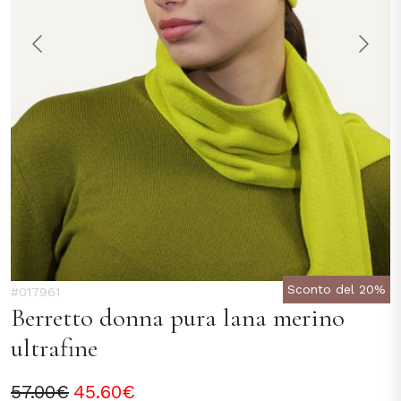
Sconto del 20%
#017961
Berretto donna pura lana merino
ultrafine
57.00€
45.60€