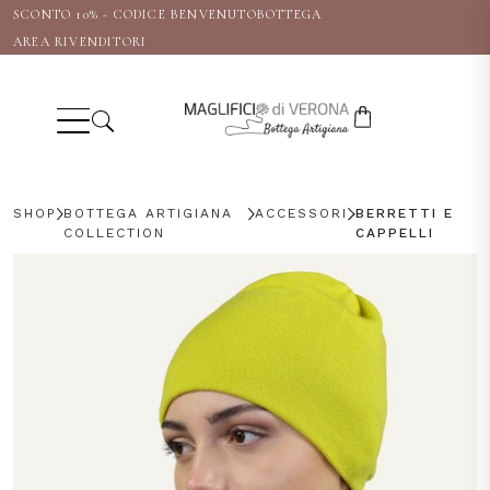
SCONTO 10% - CODICE BENVENUTOBOTTEGA
AREA RIVENDITORI
Italiano
English
Deutsch
SHOP
BOTTEGA ARTIGIANA
ACCESSORI
BERRETTI E
COLLECTION
CAPPELLI