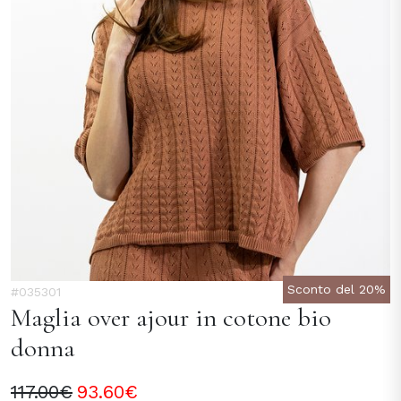
Sconto del 20%
#035301
Maglia over ajour in cotone bio
donna
117.00€
93.60€